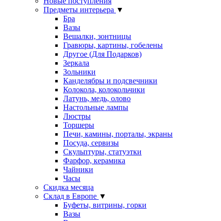
Новые поступления
Предметы интерьера
▼
Бра
Вазы
Вешалки, зонтницы
Гравюры, картины, гобелены
Другое (Для Подарков)
Зеркала
Зольники
Канделябры и подсвечники
Колокола, колокольчики
Латунь, медь, олово
Настольные лампы
Люстры
Торшеры
Печи, камины, порталы, экраны
Посуда, сервизы
Скульптуры, статуэтки
Фарфор, керамика
Чайники
Часы
Скидка месяца
Склад в Европе
▼
Буфеты, витрины, горки
Вазы