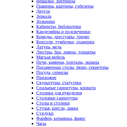
Вешалки, зонтницы
Гравюры, картины, гобелены
Другое
Зеркала
Зольники
Кабинеты, библиотеки
Канделябры и подсвечники
Комоды, дрессуары, трюмо
Консоли, тумбочки, этажерки
Латунь, медь
Люстры, бра, лампы, торшеры
Мягкая мебель
Печи, камины, порталы, экраны
Письменные столы, бюро, секретеры
Посуда, сервизы
Прихожие
Скульптуры, статуэтки
Спальные гарнитуры, кровати
Столики для рукоделия
Столовые гарнитуры
Столы и столики
Стулья, кресла, лавки
Сундуки
Фарфор, керамика, фаянс
Часы