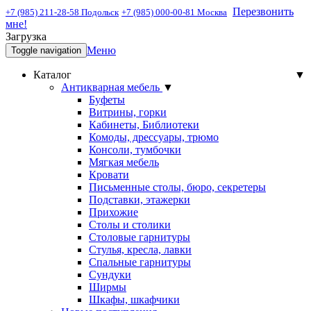
Перезвонить
+7 (985) 211-28-58 Подольск
+7 (985) 000-00-81 Москва
мне!
Загрузка
Меню
Toggle navigation
Каталог
▼
Антикварная мебель
▼
Буфеты
Витрины, горки
Кабинеты, Библиотеки
Комоды, дрессуары, трюмо
Консоли, тумбочки
Мягкая мебель
Кровати
Письменные столы, бюро, секретеры
Подставки, этажерки
Прихожие
Столы и столики
Столовые гарнитуры
Стулья, кресла, лавки
Спальные гарнитуры
Сундуки
Ширмы
Шкафы, шкафчики