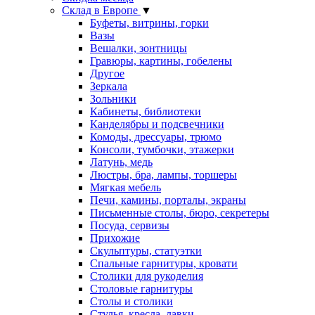
Склад в Европе
▼
Буфеты, витрины, горки
Вазы
Вешалки, зонтницы
Гравюры, картины, гобелены
Другое
Зеркала
Зольники
Кабинеты, библиотеки
Канделябры и подсвечники
Комоды, дрессуары, трюмо
Консоли, тумбочки, этажерки
Латунь, медь
Люстры, бра, лампы, торшеры
Мягкая мебель
Печи, камины, порталы, экраны
Письменные столы, бюро, секретеры
Посуда, сервизы
Прихожие
Скульптуры, статуэтки
Спальные гарнитуры, кровати
Столики для рукоделия
Столовые гарнитуры
Столы и столики
Стулья, кресла, лавки