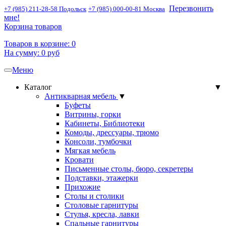
Перезвонить
+7 (985) 211-28-58 Подольск
+7 (985) 000-00-81 Москва
мне!
Корзина товаров
Товаров в корзине:
0
На сумму:
0
руб
Меню
Toggle
navigation
Каталог
▼
Антикварная мебель
▼
Буфеты
Витрины, горки
Кабинеты, Библиотеки
Комоды, дрессуары, трюмо
Консоли, тумбочки
Мягкая мебель
Кровати
Письменные столы, бюро, секретеры
Подставки, этажерки
Прихожие
Столы и столики
Столовые гарнитуры
Стулья, кресла, лавки
Спальные гарнитуры