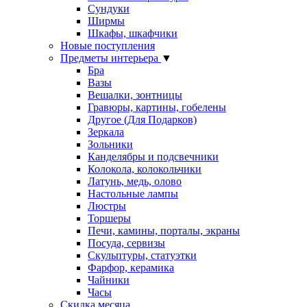
Сундуки
Ширмы
Шкафы, шкафчики
Новые поступления
Предметы интерьера
▼
Бра
Вазы
Вешалки, зонтницы
Гравюры, картины, гобелены
Другое (Для Подарков)
Зеркала
Зольники
Канделябры и подсвечники
Колокола, колокольчики
Латунь, медь, олово
Настольные лампы
Люстры
Торшеры
Печи, камины, порталы, экраны
Посуда, сервизы
Скульптуры, статуэтки
Фарфор, керамика
Чайники
Часы
Скидка месяца