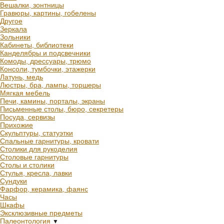
Вешалки, зонтницы
Гравюры, картины, гобелены
Другое
Зеркала
Зольники
Кабинеты, библиотеки
Канделябры и подсвечники
Комоды, дрессуары, трюмо
Консоли, тумбочки, этажерки
Латунь, медь
Люстры, бра, лампы, торшеры
Мягкая мебель
Печи, камины, порталы, экраны
Письменные столы, бюро, секретеры
Посуда, сервизы
Прихожие
Скульптуры, статуэтки
Спальные гарнитуры, кровати
Столики для рукоделия
Столовые гарнитуры
Столы и столики
Стулья, кресла, лавки
Сундуки
Фарфор, керамика, фаянс
Часы
Шкафы
Эксклюзивные предметы
Палеонтология
▼