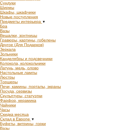
Сундуки
Ширмы
Шкафы, шкафчики
Новые поступления
Предметы интерьера
▼
Бра
Вазы
Вешалки, зонтницы
Гравюры, картины, гобелены
Другое (Для Подарков)
Зеркала
Зольники
Канделябры и подсвечники
Колокола, колокольчики
Латунь, медь, олово
Настольные лампы
Люстры
Торшеры
Печи, камины, порталы, экраны
Посуда, сервизы
Скульптуры, статуэтки
Фарфор, керамика
Чайники
Часы
Скидка месяца
Склад в Европе
▼
Буфеты, витрины, горки
Вазы