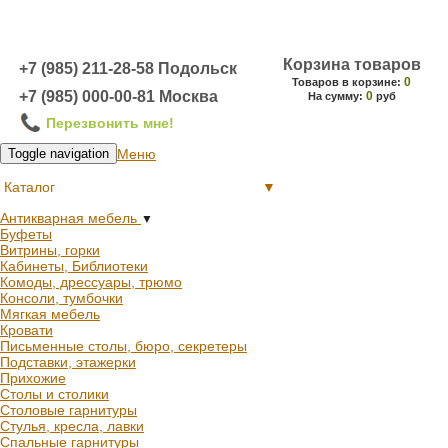
Корзина товаров
+7 (985) 211-28-58 Подольск
0
Товаров в корзине:
+7 (985) 000-00-81 Москва
0
На сумму:
руб
Перезвонить мне!
Меню
Toggle navigation
Каталог
▼
Антикварная мебель
▼
Буфеты
Витрины, горки
Кабинеты, Библиотеки
Комоды, дрессуары, трюмо
Консоли, тумбочки
Мягкая мебель
Кровати
Письменные столы, бюро, секретеры
Подставки, этажерки
Прихожие
Столы и столики
Столовые гарнитуры
Стулья, кресла, лавки
Спальные гарнитуры