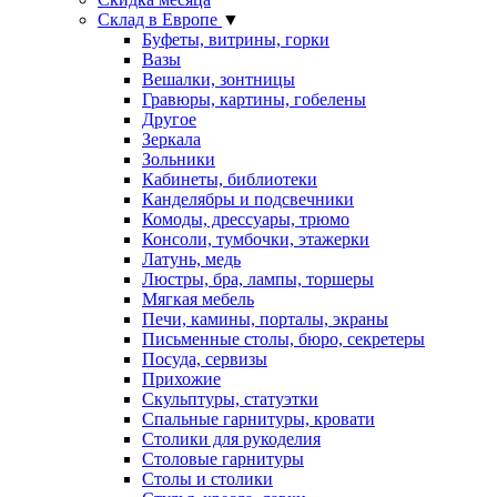
Склад в Европе
▼
Буфеты, витрины, горки
Вазы
Вешалки, зонтницы
Гравюры, картины, гобелены
Другое
Зеркала
Зольники
Кабинеты, библиотеки
Канделябры и подсвечники
Комоды, дрессуары, трюмо
Консоли, тумбочки, этажерки
Латунь, медь
Люстры, бра, лампы, торшеры
Мягкая мебель
Печи, камины, порталы, экраны
Письменные столы, бюро, секретеры
Посуда, сервизы
Прихожие
Скульптуры, статуэтки
Спальные гарнитуры, кровати
Столики для рукоделия
Столовые гарнитуры
Столы и столики