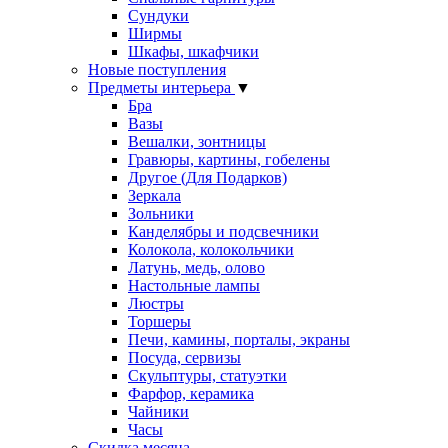
Сундуки
Ширмы
Шкафы, шкафчики
Новые поступления
Предметы интерьера
▼
Бра
Вазы
Вешалки, зонтницы
Гравюры, картины, гобелены
Другое (Для Подарков)
Зеркала
Зольники
Канделябры и подсвечники
Колокола, колокольчики
Латунь, медь, олово
Настольные лампы
Люстры
Торшеры
Печи, камины, порталы, экраны
Посуда, сервизы
Скульптуры, статуэтки
Фарфор, керамика
Чайники
Часы
Скидка месяца