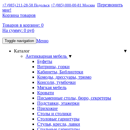
Перезвонить
+7 (985) 211-28-58 Подольск
+7 (985) 000-00-81 Москва
мне!
Корзина товаров
Товаров в корзине:
0
На сумму:
0
руб
Меню
Toggle navigation
Каталог
▼
Антикварная мебель
▼
Буфеты
Витрины, горки
Кабинеты, Библиотеки
Комоды, дрессуары, трюмо
Консоли, тумбочки
Мягкая мебель
Кровати
Письменные столы, бюро, секретеры
Подставки, этажерки
Прихожие
Столы и столики
Столовые гарнитуры
Стулья, кресла, лавки
Спальные гарнитуры