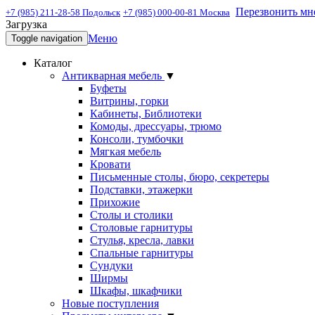
Перезвонить мн
+7 (985) 211-28-58 Подольск
+7 (985) 000-00-81 Москва
Загрузка
Меню
Toggle navigation
Каталог
Антикварная мебель
▼
Буфеты
Витрины, горки
Кабинеты, Библиотеки
Комоды, дрессуары, трюмо
Консоли, тумбочки
Мягкая мебель
Кровати
Письменные столы, бюро, секретеры
Подставки, этажерки
Прихожие
Столы и столики
Столовые гарнитуры
Стулья, кресла, лавки
Спальные гарнитуры
Сундуки
Ширмы
Шкафы, шкафчики
Новые поступления