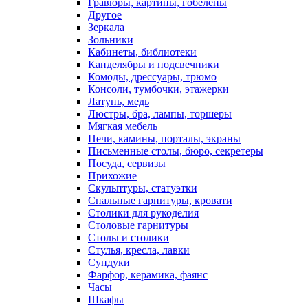
Гравюры, картины, гобелены
Другое
Зеркала
Зольники
Кабинеты, библиотеки
Канделябры и подсвечники
Комоды, дрессуары, трюмо
Консоли, тумбочки, этажерки
Латунь, медь
Люстры, бра, лампы, торшеры
Мягкая мебель
Печи, камины, порталы, экраны
Письменные столы, бюро, секретеры
Посуда, сервизы
Прихожие
Скульптуры, статуэтки
Спальные гарнитуры, кровати
Столики для рукоделия
Столовые гарнитуры
Столы и столики
Стулья, кресла, лавки
Сундуки
Фарфор, керамика, фаянс
Часы
Шкафы