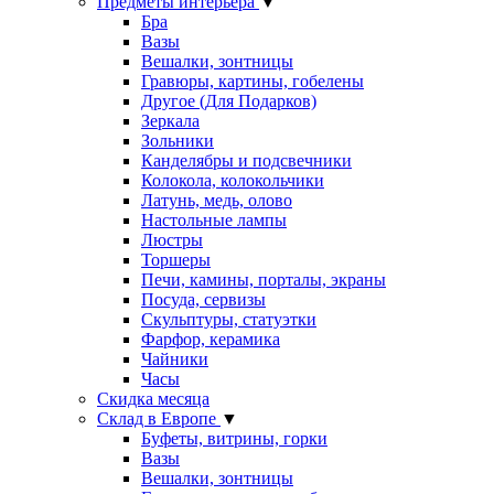
Предметы интерьера
▼
Бра
Вазы
Вешалки, зонтницы
Гравюры, картины, гобелены
Другое (Для Подарков)
Зеркала
Зольники
Канделябры и подсвечники
Колокола, колокольчики
Латунь, медь, олово
Настольные лампы
Люстры
Торшеры
Печи, камины, порталы, экраны
Посуда, сервизы
Скульптуры, статуэтки
Фарфор, керамика
Чайники
Часы
Скидка месяца
Склад в Европе
▼
Буфеты, витрины, горки
Вазы
Вешалки, зонтницы