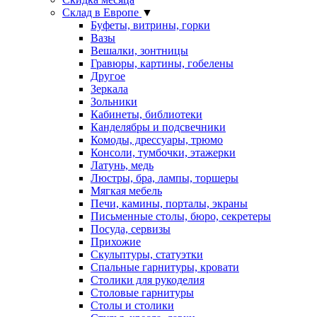
Склад в Европе
▼
Буфеты, витрины, горки
Вазы
Вешалки, зонтницы
Гравюры, картины, гобелены
Другое
Зеркала
Зольники
Кабинеты, библиотеки
Канделябры и подсвечники
Комоды, дрессуары, трюмо
Консоли, тумбочки, этажерки
Латунь, медь
Люстры, бра, лампы, торшеры
Мягкая мебель
Печи, камины, порталы, экраны
Письменные столы, бюро, секретеры
Посуда, сервизы
Прихожие
Скульптуры, статуэтки
Спальные гарнитуры, кровати
Столики для рукоделия
Столовые гарнитуры
Столы и столики