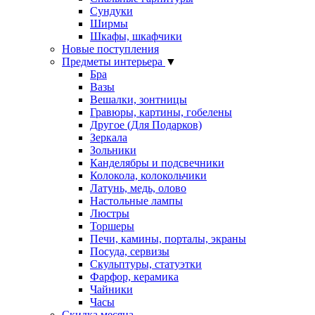
Сундуки
Ширмы
Шкафы, шкафчики
Новые поступления
Предметы интерьера
▼
Бра
Вазы
Вешалки, зонтницы
Гравюры, картины, гобелены
Другое (Для Подарков)
Зеркала
Зольники
Канделябры и подсвечники
Колокола, колокольчики
Латунь, медь, олово
Настольные лампы
Люстры
Торшеры
Печи, камины, порталы, экраны
Посуда, сервизы
Скульптуры, статуэтки
Фарфор, керамика
Чайники
Часы
Скидка месяца