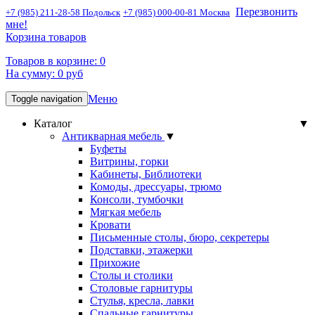
Перезвонить
+7 (985) 211-28-58 Подольск
+7 (985) 000-00-81 Москва
мне!
Корзина товаров
Товаров в корзине:
0
На сумму:
0
руб
Меню
Toggle navigation
Каталог
▼
Антикварная мебель
▼
Буфеты
Витрины, горки
Кабинеты, Библиотеки
Комоды, дрессуары, трюмо
Консоли, тумбочки
Мягкая мебель
Кровати
Письменные столы, бюро, секретеры
Подставки, этажерки
Прихожие
Столы и столики
Столовые гарнитуры
Стулья, кресла, лавки
Спальные гарнитуры