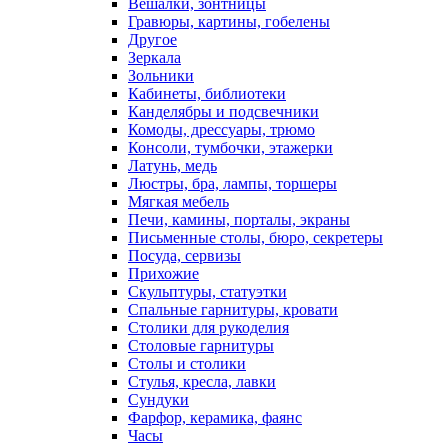
Вешалки, зонтницы
Гравюры, картины, гобелены
Другое
Зеркала
Зольники
Кабинеты, библиотеки
Канделябры и подсвечники
Комоды, дрессуары, трюмо
Консоли, тумбочки, этажерки
Латунь, медь
Люстры, бра, лампы, торшеры
Мягкая мебель
Печи, камины, порталы, экраны
Письменные столы, бюро, секретеры
Посуда, сервизы
Прихожие
Скульптуры, статуэтки
Спальные гарнитуры, кровати
Столики для рукоделия
Столовые гарнитуры
Столы и столики
Стулья, кресла, лавки
Сундуки
Фарфор, керамика, фаянс
Часы