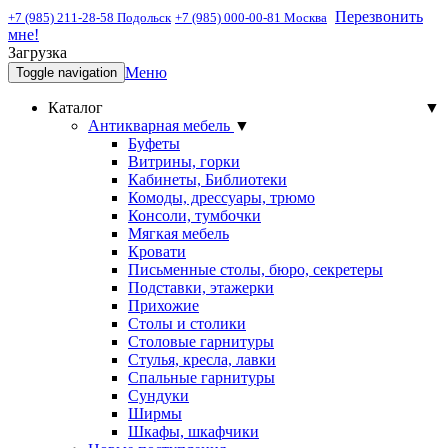
Перезвонить
+7 (985) 211-28-58 Подольск
+7 (985) 000-00-81 Москва
мне!
Загрузка
Меню
Toggle navigation
Каталог
▼
Антикварная мебель
▼
Буфеты
Витрины, горки
Кабинеты, Библиотеки
Комоды, дрессуары, трюмо
Консоли, тумбочки
Мягкая мебель
Кровати
Письменные столы, бюро, секретеры
Подставки, этажерки
Прихожие
Столы и столики
Столовые гарнитуры
Стулья, кресла, лавки
Спальные гарнитуры
Сундуки
Ширмы
Шкафы, шкафчики