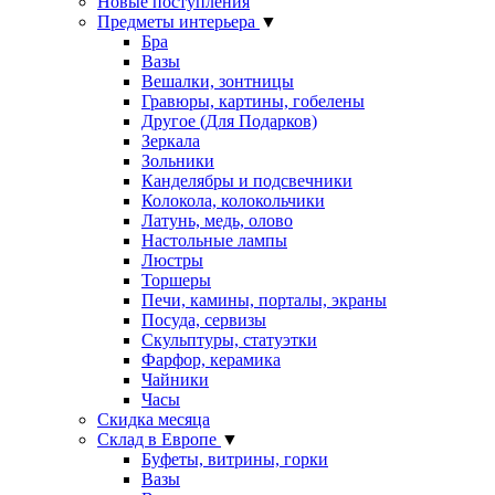
Новые поступления
Предметы интерьера
▼
Бра
Вазы
Вешалки, зонтницы
Гравюры, картины, гобелены
Другое (Для Подарков)
Зеркала
Зольники
Канделябры и подсвечники
Колокола, колокольчики
Латунь, медь, олово
Настольные лампы
Люстры
Торшеры
Печи, камины, порталы, экраны
Посуда, сервизы
Скульптуры, статуэтки
Фарфор, керамика
Чайники
Часы
Скидка месяца
Склад в Европе
▼
Буфеты, витрины, горки
Вазы