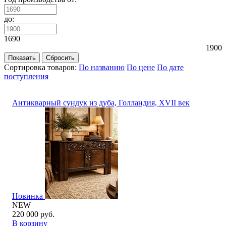
до:
1690
1900
Сортировка товаров:
По названию
По цене
По дате
поступления
Антикварный сундук из дуба, Голландия, XVII век
Новинка
NEW
220 000 руб.
В корзину