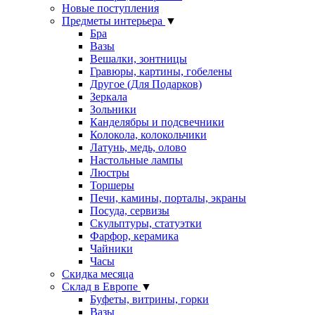
Новые поступления
Предметы интерьера
▼
Бра
Вазы
Вешалки, зонтницы
Гравюры, картины, гобелены
Другое (Для Подарков)
Зеркала
Зольники
Канделябры и подсвечники
Колокола, колокольчики
Латунь, медь, олово
Настольные лампы
Люстры
Торшеры
Печи, камины, порталы, экраны
Посуда, сервизы
Скульптуры, статуэтки
Фарфор, керамика
Чайники
Часы
Скидка месяца
Склад в Европе
▼
Буфеты, витрины, горки
Вазы