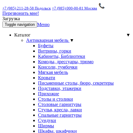
+7 (985) 211-28-58 Подольск
+7 (985) 000-00-81 Москва
Перезвонить мне!
Загрузка
Меню
Toggle navigation
Каталог
▼
Антикварная мебель
▼
Буфеты
Витрины, горки
Кабинеты, Библиотеки
Комоды, дрессуары, трюмо
Консоли, тумбочки
Мягкая мебель
Кровати
Письменные столы, бюро, секретеры
Подставки, этажерки
Прихожие
Столы и столики
Столовые гарнитуры
Стулья, кресла, лавки
Спальные гарнитуры
Сундуки
Ширмы
Шкафы, шкафчики