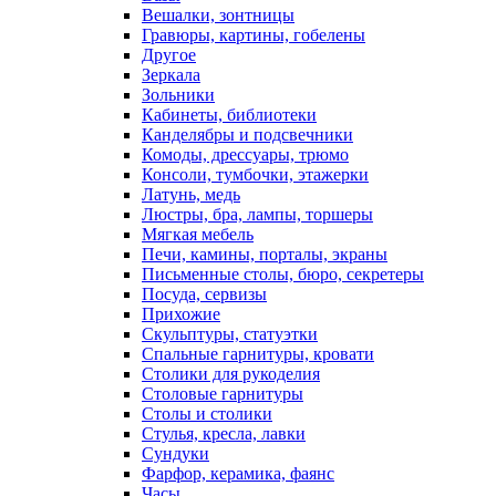
Вешалки, зонтницы
Гравюры, картины, гобелены
Другое
Зеркала
Зольники
Кабинеты, библиотеки
Канделябры и подсвечники
Комоды, дрессуары, трюмо
Консоли, тумбочки, этажерки
Латунь, медь
Люстры, бра, лампы, торшеры
Мягкая мебель
Печи, камины, порталы, экраны
Письменные столы, бюро, секретеры
Посуда, сервизы
Прихожие
Скульптуры, статуэтки
Спальные гарнитуры, кровати
Столики для рукоделия
Столовые гарнитуры
Столы и столики
Стулья, кресла, лавки
Сундуки
Фарфор, керамика, фаянс
Часы