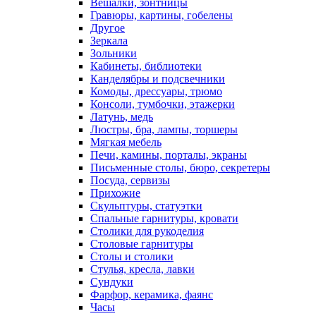
Вешалки, зонтницы
Гравюры, картины, гобелены
Другое
Зеркала
Зольники
Кабинеты, библиотеки
Канделябры и подсвечники
Комоды, дрессуары, трюмо
Консоли, тумбочки, этажерки
Латунь, медь
Люстры, бра, лампы, торшеры
Мягкая мебель
Печи, камины, порталы, экраны
Письменные столы, бюро, секретеры
Посуда, сервизы
Прихожие
Скульптуры, статуэтки
Спальные гарнитуры, кровати
Столики для рукоделия
Столовые гарнитуры
Столы и столики
Стулья, кресла, лавки
Сундуки
Фарфор, керамика, фаянс
Часы