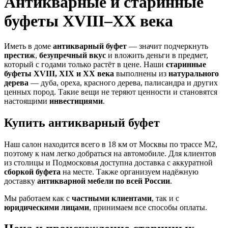
Антикварные и старинные
буфеты XVIII–XX века
Иметь в доме
антикварный буфет
— значит подчеркнуть
престиж
,
безупречный вкус
и вложить деньги в предмет,
который с годами только растёт в цене. Наши
старинные
буфеты XVIII, XIX и XX века
выполнены из
натурального
дерева
— дуба, ореха, красного дерева, палисандра и других
ценных пород. Такие вещи не теряют ценности и становятся
настоящими
инвестициями
.
Купить антикварный буфет
Наш салон находится всего в 18 км от Москвы по трассе М2,
поэтому к нам легко добраться на автомобиле. Для клиентов
из столицы и Подмосковья доступна доставка с аккуратной
сборкой буфета
на месте. Также организуем надёжную
доставку
антикварной мебели по всей России
.
Мы работаем как с
частными клиентами
, так и с
юридическими лицами
, принимаем все способы оплаты.