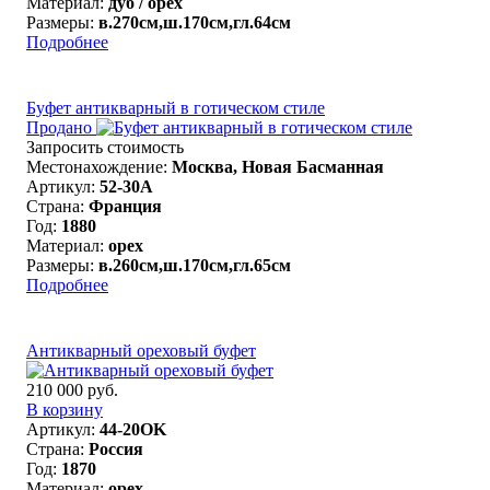
Материал:
дуб / орех
Размеры:
в.270см,ш.170см,гл.64см
Подробнее
Буфет антикварный в готическом стиле
Продано
Запросить стоимость
Местонахождение:
Москва, Новая Басманная
Артикул:
52-30A
Страна:
Франция
Год:
1880
Материал:
орех
Размеры:
в.260см,ш.170см,гл.65см
Подробнее
Антикварный ореховый буфет
210 000 руб.
В корзину
Артикул:
44-20OK
Страна:
Россия
Год:
1870
Материал:
орех