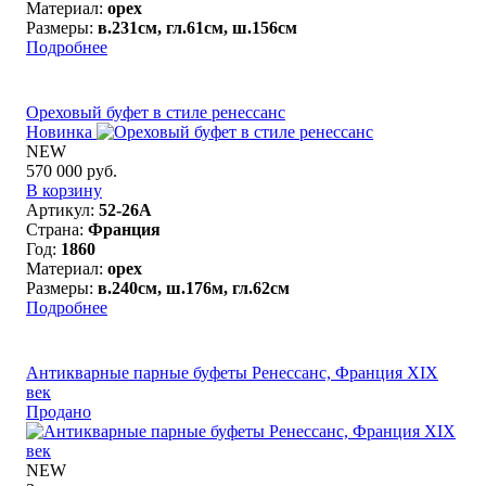
Материал:
орех
Размеры:
в.231см, гл.61см, ш.156см
Подробнее
Ореховый буфет в стиле ренессанс
Новинка
NEW
570 000 руб.
В корзину
Артикул:
52-26A
Страна:
Франция
Год:
1860
Материал:
орех
Размеры:
в.240см, ш.176м, гл.62см
Подробнее
Антикварные парные буфеты Ренессанс, Франция XIX
век
Продано
NEW