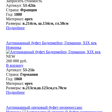
Запросить стоимость
Артикул:
53-42tn
Страна:
Франция
Год:
1880
Материал:
орех
Размеры:
в.214см, ш.134см, гл.58см
Подробнее
Антикварный буфет Бидермейер, Германия, XIX век
Новинка
NEW
260 000 руб.
В корзину
Артикул:
53-21is
Страна:
Германия
Год:
1860
Материал:
орех
Размеры:
в.213см,ш.123см,гл.70см
Подробнее
Антикварный ореховый буфет неоренессанс
Новинка