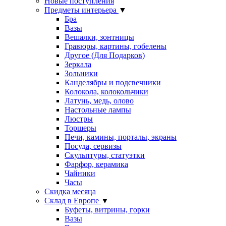
Новые поступления
Предметы интерьера
▼
Бра
Вазы
Вешалки, зонтницы
Гравюры, картины, гобелены
Другое (Для Подарков)
Зеркала
Зольники
Канделябры и подсвечники
Колокола, колокольчики
Латунь, медь, олово
Настольные лампы
Люстры
Торшеры
Печи, камины, порталы, экраны
Посуда, сервизы
Скульптуры, статуэтки
Фарфор, керамика
Чайники
Часы
Скидка месяца
Склад в Европе
▼
Буфеты, витрины, горки
Вазы