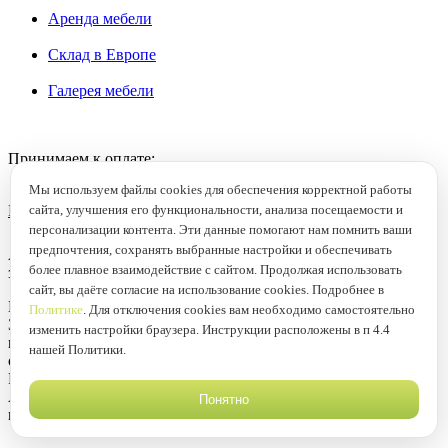
Аренда мебели
Склад в Европе
Галерея мебели
Принимаем к оплате:
Мы используем файлы cookies для обеспечения корректной работы
Политика конфиденциальности
сайта, улучшения его функциональности, анализа посещаемости и
персонализации контента. Эти данные помогают нам помнить ваши
предпочтения, сохранять выбранные настройки и обеспечивать
Антикварный магазин Градеж © 2011 - 2026 г. Все права
более плавное взаимодействие с сайтом. Продолжая использовать
защищены
сайт, вы даёте согласие на использование cookies. Подробнее в
Материалы сайта являются объектами авторского права.
Политике
. Для отключения cookies вам необходимо самостоятельно
Запрещается копирование, распространение, любое
изменить настройки браузера. Инструкции расположены в п 4.4
использование информации и объектов без предварительного
нашей Политики.
согласия правообладателя. ЗАЩИЩЕНО ЗАКОНОМ
РОССИЙСКОЙ ФЕДЕРАЦИИ ОТ 09.07.93Г. №5351-1 «ОБ
АВТОРСКОМ ПРАВЕ И СМЕЖНЫХ ПРАВАХ» (с
Понятно
изменениями от 19 июля 1995 г., 20 июля 2004 г.).