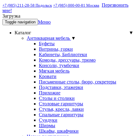
Перезвонить
+7 (985) 211-28-58 Подольск
+7 (985) 000-00-81 Москва
мне!
Загрузка
Меню
Toggle navigation
Каталог
▼
Антикварная мебель
▼
Буфеты
Витрины, горки
Кабинеты, Библиотеки
Комоды, дрессуары, трюмо
Консоли, тумбочки
Мягкая мебель
Кровати
Письменные столы, бюро, секретеры
Подставки, этажерки
Прихожие
Столы и столики
Столовые гарнитуры
Стулья, кресла, лавки
Спальные гарнитуры
Сундуки
Ширмы
Шкафы, шкафчики