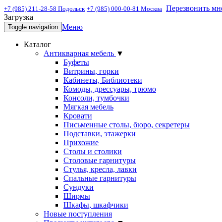
Перезвонить мн
+7 (985) 211-28-58 Подольск
+7 (985) 000-00-81 Москва
Загрузка
Меню
Toggle navigation
Каталог
Антикварная мебель
▼
Буфеты
Витрины, горки
Кабинеты, Библиотеки
Комоды, дрессуары, трюмо
Консоли, тумбочки
Мягкая мебель
Кровати
Письменные столы, бюро, секретеры
Подставки, этажерки
Прихожие
Столы и столики
Столовые гарнитуры
Стулья, кресла, лавки
Спальные гарнитуры
Сундуки
Ширмы
Шкафы, шкафчики
Новые поступления