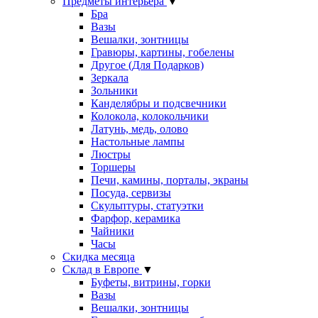
Предметы интерьера
▼
Бра
Вазы
Вешалки, зонтницы
Гравюры, картины, гобелены
Другое (Для Подарков)
Зеркала
Зольники
Канделябры и подсвечники
Колокола, колокольчики
Латунь, медь, олово
Настольные лампы
Люстры
Торшеры
Печи, камины, порталы, экраны
Посуда, сервизы
Скульптуры, статуэтки
Фарфор, керамика
Чайники
Часы
Скидка месяца
Склад в Европе
▼
Буфеты, витрины, горки
Вазы
Вешалки, зонтницы