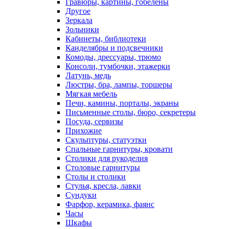
Гравюры, картины, гобелены
Другое
Зеркала
Зольники
Кабинеты, библиотеки
Канделябры и подсвечники
Комоды, дрессуары, трюмо
Консоли, тумбочки, этажерки
Латунь, медь
Люстры, бра, лампы, торшеры
Мягкая мебель
Печи, камины, порталы, экраны
Письменные столы, бюро, секретеры
Посуда, сервизы
Прихожие
Скульптуры, статуэтки
Спальные гарнитуры, кровати
Столики для рукоделия
Столовые гарнитуры
Столы и столики
Стулья, кресла, лавки
Сундуки
Фарфор, керамика, фаянс
Часы
Шкафы