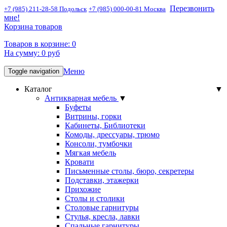
Перезвонить
+7 (985) 211-28-58 Подольск
+7 (985) 000-00-81 Москва
мне!
Корзина товаров
Товаров в корзине:
0
На сумму:
0
руб
Меню
Toggle navigation
Каталог
▼
Антикварная мебель
▼
Буфеты
Витрины, горки
Кабинеты, Библиотеки
Комоды, дрессуары, трюмо
Консоли, тумбочки
Мягкая мебель
Кровати
Письменные столы, бюро, секретеры
Подставки, этажерки
Прихожие
Столы и столики
Столовые гарнитуры
Стулья, кресла, лавки
Спальные гарнитуры