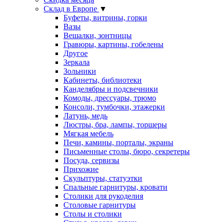
Склад в Европе
▼
Буфеты, витрины, горки
Вазы
Вешалки, зонтницы
Гравюры, картины, гобелены
Другое
Зеркала
Зольники
Кабинеты, библиотеки
Канделябры и подсвечники
Комоды, дрессуары, трюмо
Консоли, тумбочки, этажерки
Латунь, медь
Люстры, бра, лампы, торшеры
Мягкая мебель
Печи, камины, порталы, экраны
Письменные столы, бюро, секретеры
Посуда, сервизы
Прихожие
Скульптуры, статуэтки
Спальные гарнитуры, кровати
Столики для рукоделия
Столовые гарнитуры
Столы и столики