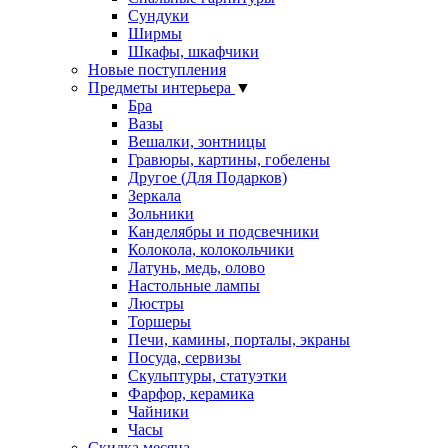
Сундуки
Ширмы
Шкафы, шкафчики
Новые поступления
Предметы интерьера
▼
Бра
Вазы
Вешалки, зонтницы
Гравюры, картины, гобелены
Другое (Для Подарков)
Зеркала
Зольники
Канделябры и подсвечники
Колокола, колокольчики
Латунь, медь, олово
Настольные лампы
Люстры
Торшеры
Печи, камины, порталы, экраны
Посуда, сервизы
Скульптуры, статуэтки
Фарфор, керамика
Чайники
Часы
Скидка месяца