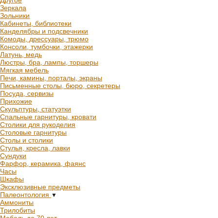
Другое
Зеркала
Зольники
Кабинеты, библиотеки
Канделябры и подсвечники
Комоды, дрессуары, трюмо
Консоли, тумбочки, этажерки
Латунь, медь
Люстры, бра, лампы, торшеры
Мягкая мебель
Печи, камины, порталы, экраны
Письменные столы, бюро, секретеры
Посуда, сервизы
Прихожие
Скульптуры, статуэтки
Спальные гарнитуры, кровати
Столики для рукоделия
Столовые гарнитуры
Столы и столики
Стулья, кресла, лавки
Сундуки
Фарфор, керамика, фаянс
Часы
Шкафы
Эксклюзивные предметы
Палеонтология
▼
Аммониты
Трилобиты