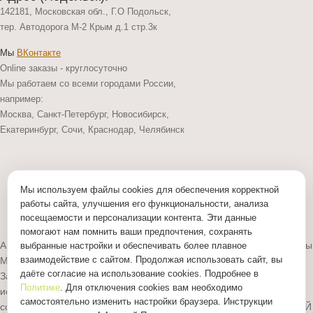
142181, Московская обл., Г.О Подольск,
тер. Автодорога М-2 Крым д.1 стр.3к
Мы
ВКонтакте
Online заказы - круглосуточно
Мы работаем со всеми городами России,
например:
Москва, Санкт-Петербург, Новосибирск,
Екатеринбург, Сочи, Краснодар, Челябинск
Принимаем к оплате:
Мы используем файлы cookies для обеспечения корректной
работы сайта, улучшения его функциональности, анализа
посещаемости и персонализации контента. Эти данные
Политика конфиденциальности
помогают нам помнить ваши предпочтения, сохранять
Антикварный магазин Градеж © 2011 - 2026 г. Все права защищены
выбранные настройки и обеспечивать более плавное
взаимодействие с сайтом. Продолжая использовать сайт, вы
Материалы сайта являются объектами авторского права.
даёте согласие на использование cookies. Подробнее в
Запрещается копирование, распространение, любое
Политике
. Для отключения cookies вам необходимо
использование информации и объектов без предварительного
самостоятельно изменить настройки браузера. Инструкции
согласия правообладателя. ЗАЩИЩЕНО ЗАКОНОМ РОССИЙСКОЙ