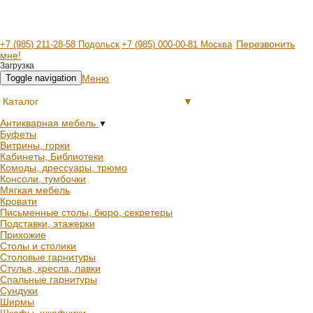
Перезвонить
+7 (985) 211-28-58 Подольск
+7 (985) 000-00-81 Москва
мне!
Загрузка
Меню
Toggle navigation
Каталог
▼
Антикварная мебель
▼
Буфеты
Витрины, горки
Кабинеты, Библиотеки
Комоды, дрессуары, трюмо
Консоли, тумбочки
Мягкая мебель
Кровати
Письменные столы, бюро, секретеры
Подставки, этажерки
Прихожие
Столы и столики
Столовые гарнитуры
Стулья, кресла, лавки
Спальные гарнитуры
Сундуки
Ширмы