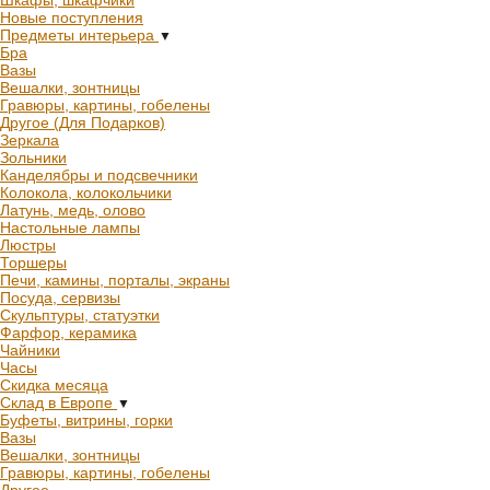
Шкафы, шкафчики
Новые поступления
Предметы интерьера
▼
Бра
Вазы
Вешалки, зонтницы
Гравюры, картины, гобелены
Другое (Для Подарков)
Зеркала
Зольники
Канделябры и подсвечники
Колокола, колокольчики
Латунь, медь, олово
Настольные лампы
Люстры
Торшеры
Печи, камины, порталы, экраны
Посуда, сервизы
Скульптуры, статуэтки
Фарфор, керамика
Чайники
Часы
Скидка месяца
Склад в Европе
▼
Буфеты, витрины, горки
Вазы
Вешалки, зонтницы
Гравюры, картины, гобелены