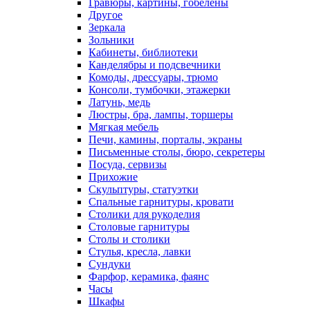
Гравюры, картины, гобелены
Другое
Зеркала
Зольники
Кабинеты, библиотеки
Канделябры и подсвечники
Комоды, дрессуары, трюмо
Консоли, тумбочки, этажерки
Латунь, медь
Люстры, бра, лампы, торшеры
Мягкая мебель
Печи, камины, порталы, экраны
Письменные столы, бюро, секретеры
Посуда, сервизы
Прихожие
Скульптуры, статуэтки
Спальные гарнитуры, кровати
Столики для рукоделия
Столовые гарнитуры
Столы и столики
Стулья, кресла, лавки
Сундуки
Фарфор, керамика, фаянс
Часы
Шкафы