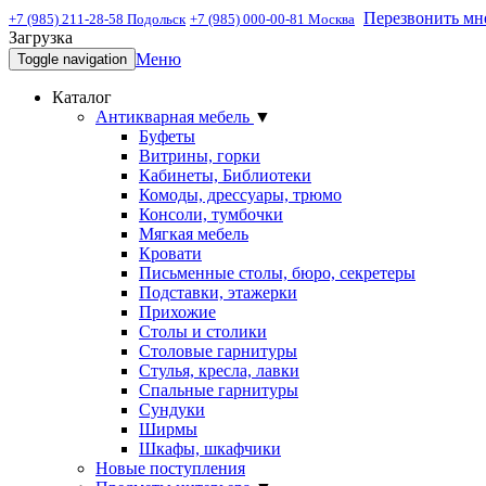
Перезвонить мн
+7 (985) 211-28-58 Подольск
+7 (985) 000-00-81 Москва
Загрузка
Меню
Toggle navigation
Каталог
Антикварная мебель
▼
Буфеты
Витрины, горки
Кабинеты, Библиотеки
Комоды, дрессуары, трюмо
Консоли, тумбочки
Мягкая мебель
Кровати
Письменные столы, бюро, секретеры
Подставки, этажерки
Прихожие
Столы и столики
Столовые гарнитуры
Стулья, кресла, лавки
Спальные гарнитуры
Сундуки
Ширмы
Шкафы, шкафчики
Новые поступления