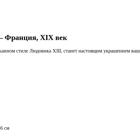
– Франция, XIX век
нном стиле Людовика XIII, станет настоящим украшением вашег
56 см