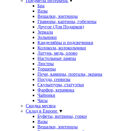
Предметы интерьера
▼
Бра
Вазы
Вешалки, зонтницы
Гравюры, картины, гобелены
Другое (Для Подарков)
Зеркала
Зольники
Канделябры и подсвечники
Колокола, колокольчики
Латунь, медь, олово
Настольные лампы
Люстры
Торшеры
Печи, камины, порталы, экраны
Посуда, сервизы
Скульптуры, статуэтки
Фарфор, керамика
Чайники
Часы
Скидка месяца
Склад в Европе
▼
Буфеты, витрины, горки
Вазы
Вешалки, зонтницы