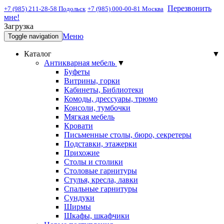
Перезвонить
+7 (985) 211-28-58 Подольск
+7 (985) 000-00-81 Москва
мне!
Загрузка
Меню
Toggle navigation
Каталог
▼
Антикварная мебель
▼
Буфеты
Витрины, горки
Кабинеты, Библиотеки
Комоды, дрессуары, трюмо
Консоли, тумбочки
Мягкая мебель
Кровати
Письменные столы, бюро, секретеры
Подставки, этажерки
Прихожие
Столы и столики
Столовые гарнитуры
Стулья, кресла, лавки
Спальные гарнитуры
Сундуки
Ширмы
Шкафы, шкафчики