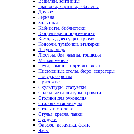
Вешалки, зонтницы
Гравюры, картины, гобелены
Другое
Зеркала
Зольники
Кабинеты, библиотеки
Канделябры и подсвечники
Комоды, дрессуары, трюмо
Консоли, тумбочки, этажерки
Латунь, медь
Люстры, бра, лампы, торшеры
Мягкая мебель
Печи, камины, порталы, экраны
Письменные столы, бюро, секретеры
Посуда, сервизы
Прихожие
Скульптуры, статуэтки
Спальные гарнитуры, кровати
Столики для рукоделия
Столовые гарнитуры
Столы и столики
Стулья, кресла, лавки
Сундуки
Фарфор, керамика, фаянс
Часы