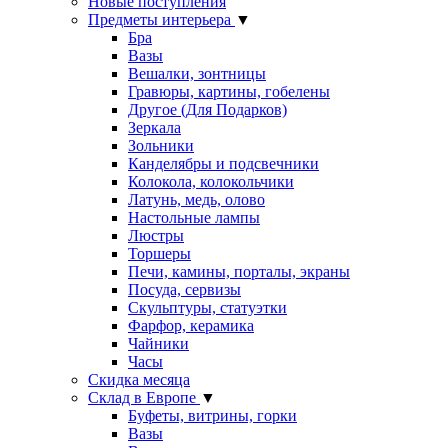
Новые поступления
Предметы интерьера
▼
Бра
Вазы
Вешалки, зонтницы
Гравюры, картины, гобелены
Другое (Для Подарков)
Зеркала
Зольники
Канделябры и подсвечники
Колокола, колокольчики
Латунь, медь, олово
Настольные лампы
Люстры
Торшеры
Печи, камины, порталы, экраны
Посуда, сервизы
Скульптуры, статуэтки
Фарфор, керамика
Чайники
Часы
Скидка месяца
Склад в Европе
▼
Буфеты, витрины, горки
Вазы