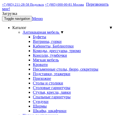
Перезвонить
+7 (985) 211-28-58 Подольск
+7 (985) 000-00-81 Москва
мне!
Загрузка
Меню
Toggle navigation
Каталог
▼
Антикварная мебель
▼
Буфеты
Витрины, горки
Кабинеты, Библиотеки
Комоды, дрессуары, трюмо
Консоли, тумбочки
Мягкая мебель
Кровати
Письменные столы, бюро, секретеры
Подставки, этажерки
Прихожие
Столы и столики
Столовые гарнитуры
Стулья, кресла, лавки
Спальные гарнитуры
Сундуки
Ширмы
Шкафы, шкафчики