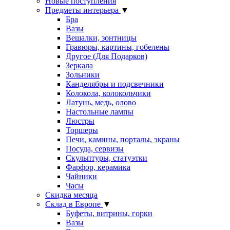
Новые поступления
Предметы интерьера
▼
Бра
Вазы
Вешалки, зонтницы
Гравюры, картины, гобелены
Другое (Для Подарков)
Зеркала
Зольники
Канделябры и подсвечники
Колокола, колокольчики
Латунь, медь, олово
Настольные лампы
Люстры
Торшеры
Печи, камины, порталы, экраны
Посуда, сервизы
Скульптуры, статуэтки
Фарфор, керамика
Чайники
Часы
Скидка месяца
Склад в Европе
▼
Буфеты, витрины, горки
Вазы