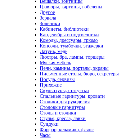
Вешалки, зонтницы
Гравюры, картины, гобелены
Другое
Зеркала
Зольники
Кабинеты, библиотеки
Канделябры и подсвечники
Комоды, дрессуары, трюмо
Консоли, тумбочки, этажерки
Латунь, медь
Люстры, бра, лампы, торшеры
Мягкая мебель
Печи, камины, порталы, экраны
Письменные столы, бюро, секретеры
Посуда, сервизы
Прихожие
Скульптуры, статуэтки
Спальные гарнитуры, кровати
Столики для рукоделия
Столовые гарнитуры
Столы и столики
Стулья, кресла, лавки
Сундуки
Фарфор, керамика, фаянс
Часы