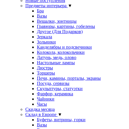
Новые поступления
Предметы интерьера
▼
Бра
Вазы
Вешалки, зонтницы
Гравюры, картины, гобелены
Другое (Для Подарков)
Зеркала
Зольники
Канделябры и подсвечники
Колокола, колокольчики
Латунь, медь, олово
Настольные лампы
Люстры
Торшеры
Печи, камины, порталы, экраны
Посуда, сервизы
Скульптуры, статуэтки
Фарфор, керамика
Чайники
Часы
Скидка месяца
Склад в Европе
▼
Буфеты, витрины, горки
Вазы