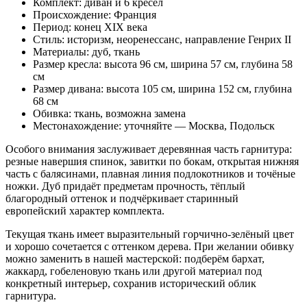
Комплект: диван и 6 кресел
Происхождение: Франция
Период: конец XIX века
Стиль: историзм, неоренессанс, направление Генрих II
Материалы: дуб, ткань
Размер кресла: высота 96 см, ширина 57 см, глубина 58
см
Размер дивана: высота 105 см, ширина 152 см, глубина
68 см
Обивка: ткань, возможна замена
Местонахождение: уточняйте — Москва, Подольск
Особого внимания заслуживает деревянная часть гарнитура:
резные навершия спинок, завитки по бокам, открытая нижняя
часть с балясинами, плавная линия подлокотников и точёные
ножки. Дуб придаёт предметам прочность, тёплый
благородный оттенок и подчёркивает старинный
европейский характер комплекта.
Текущая ткань имеет выразительный горчично-зелёный цвет
и хорошо сочетается с оттенком дерева. При желании обивку
можно заменить в нашей мастерской: подберём бархат,
жаккард, гобеленовую ткань или другой материал под
конкретный интерьер, сохранив исторический облик
гарнитура.