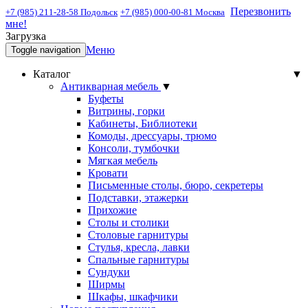
Перезвонить
+7 (985) 211-28-58 Подольск
+7 (985) 000-00-81 Москва
мне!
Загрузка
Меню
Toggle navigation
Каталог
▼
Антикварная мебель
▼
Буфеты
Витрины, горки
Кабинеты, Библиотеки
Комоды, дрессуары, трюмо
Консоли, тумбочки
Мягкая мебель
Кровати
Письменные столы, бюро, секретеры
Подставки, этажерки
Прихожие
Столы и столики
Столовые гарнитуры
Стулья, кресла, лавки
Спальные гарнитуры
Сундуки
Ширмы
Шкафы, шкафчики