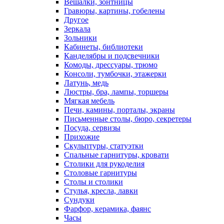
Вешалки, зонтницы
Гравюры, картины, гобелены
Другое
Зеркала
Зольники
Кабинеты, библиотеки
Канделябры и подсвечники
Комоды, дрессуары, трюмо
Консоли, тумбочки, этажерки
Латунь, медь
Люстры, бра, лампы, торшеры
Мягкая мебель
Печи, камины, порталы, экраны
Письменные столы, бюро, секретеры
Посуда, сервизы
Прихожие
Скульптуры, статуэтки
Спальные гарнитуры, кровати
Столики для рукоделия
Столовые гарнитуры
Столы и столики
Стулья, кресла, лавки
Сундуки
Фарфор, керамика, фаянс
Часы