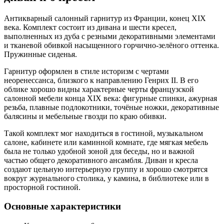
Антикварный салонный гарнитур из Франции, конец XIX
века. Комплект состоит из дивана и шести кресел,
выполненных из дуба с резными декоративными элементами
и тканевой обивкой насыщенного горчично-зелёного оттенка.
Пружинные сиденья.
Гарнитур оформлен в стиле историзм с чертами
неоренессанса, близкого к направлению Генрих II. В его
облике хорошо видны характерные черты французской
салонной мебели конца XIX века: фигурные спинки, ажурная
резьба, плавные подлокотники, точёные ножки, декоративные
балясины и мебельные гвозди по краю обивки.
Такой комплект мог находиться в гостиной, музыкальном
салоне, кабинете или каминной комнате, где мягкая мебель
была не только удобной зоной для беседы, но и важной
частью общего декоративного ансамбля. Диван и кресла
создают цельную интерьерную группу и хорошо смотрятся
вокруг журнального столика, у камина, в библиотеке или в
просторной гостиной.
Основные характеристики