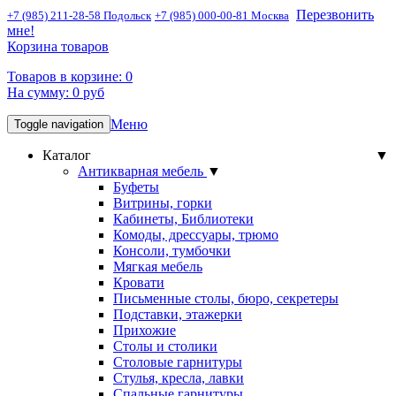
Перезвонить
+7 (985) 211-28-58 Подольск
+7 (985) 000-00-81 Москва
мне!
Корзина товаров
Товаров в корзине:
0
На сумму:
0
руб
Меню
Toggle navigation
Каталог
▼
Антикварная мебель
▼
Буфеты
Витрины, горки
Кабинеты, Библиотеки
Комоды, дрессуары, трюмо
Консоли, тумбочки
Мягкая мебель
Кровати
Письменные столы, бюро, секретеры
Подставки, этажерки
Прихожие
Столы и столики
Столовые гарнитуры
Стулья, кресла, лавки
Спальные гарнитуры