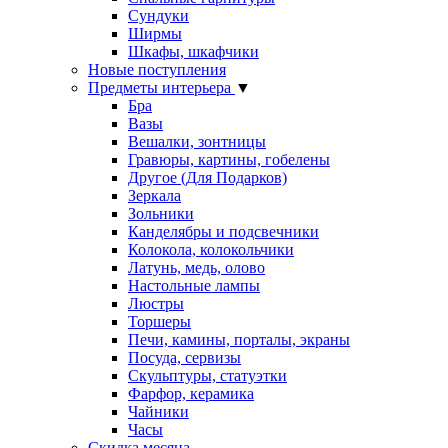
Сундуки
Ширмы
Шкафы, шкафчики
Новые поступления
Предметы интерьера
▼
Бра
Вазы
Вешалки, зонтницы
Гравюры, картины, гобелены
Другое (Для Подарков)
Зеркала
Зольники
Канделябры и подсвечники
Колокола, колокольчики
Латунь, медь, олово
Настольные лампы
Люстры
Торшеры
Печи, камины, порталы, экраны
Посуда, сервизы
Скульптуры, статуэтки
Фарфор, керамика
Чайники
Часы
Скидка месяца