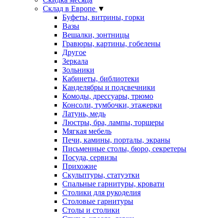
Склад в Европе
▼
Буфеты, витрины, горки
Вазы
Вешалки, зонтницы
Гравюры, картины, гобелены
Другое
Зеркала
Зольники
Кабинеты, библиотеки
Канделябры и подсвечники
Комоды, дрессуары, трюмо
Консоли, тумбочки, этажерки
Латунь, медь
Люстры, бра, лампы, торшеры
Мягкая мебель
Печи, камины, порталы, экраны
Письменные столы, бюро, секретеры
Посуда, сервизы
Прихожие
Скульптуры, статуэтки
Спальные гарнитуры, кровати
Столики для рукоделия
Столовые гарнитуры
Столы и столики