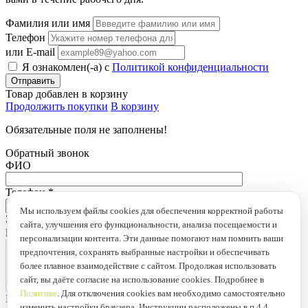
Фамилия или имя
Телефон
или E-mail
Я ознакомлен(-а) с
Политикой конфиденциальности
Товар добавлен в корзину
Продолжить покупки
В корзину
Обязательные поля не заполнены!
Обратный звонок
ФИО
Телефон
*
Мы используем файлы cookies для обеспечения корректной работы
Это поле обязательно для заполнения
сайта, улучшения его функциональности, анализа посещаемости и
loading...
персонализации контента. Эти данные помогают нам помнить ваши
предпочтения, сохранять выбранные настройки и обеспечивать
более плавное взаимодействие с сайтом. Продолжая использовать
сайт, вы даёте согласие на использование cookies. Подробнее в
Политике
. Для отключения cookies вам необходимо самостоятельно
Введён неправильный защитный код.
изменить настройки браузера. Инструкции расположены в п 4.4