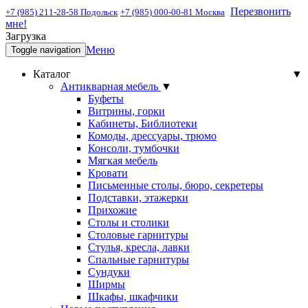
Перезвонить
+7 (985) 211-28-58 Подольск
+7 (985) 000-00-81 Москва
мне!
Загрузка
Меню
Toggle navigation
Каталог
▼
Антикварная мебель
▼
Буфеты
Витрины, горки
Кабинеты, Библиотеки
Комоды, дрессуары, трюмо
Консоли, тумбочки
Мягкая мебель
Кровати
Письменные столы, бюро, секретеры
Подставки, этажерки
Прихожие
Столы и столики
Столовые гарнитуры
Стулья, кресла, лавки
Спальные гарнитуры
Сундуки
Ширмы
Шкафы, шкафчики