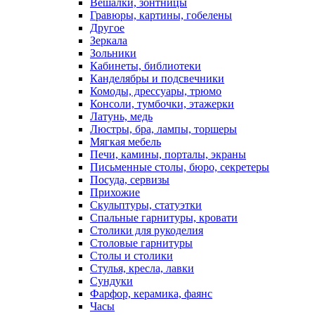
Вешалки, зонтницы
Гравюры, картины, гобелены
Другое
Зеркала
Зольники
Кабинеты, библиотеки
Канделябры и подсвечники
Комоды, дрессуары, трюмо
Консоли, тумбочки, этажерки
Латунь, медь
Люстры, бра, лампы, торшеры
Мягкая мебель
Печи, камины, порталы, экраны
Письменные столы, бюро, секретеры
Посуда, сервизы
Прихожие
Скульптуры, статуэтки
Спальные гарнитуры, кровати
Столики для рукоделия
Столовые гарнитуры
Столы и столики
Стулья, кресла, лавки
Сундуки
Фарфор, керамика, фаянс
Часы