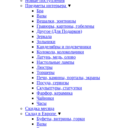
Новые поступления
Предметы интерьера
▼
Бра
Вазы
Вешалки, зонтницы
Гравюры, картины, гобелены
Другое (Для Подарков)
Зеркала
Зольники
Канделябры и подсвечники
Колокола, колокольчики
Латунь, медь, олово
Настольные лампы
Люстры
Торшеры
Печи, камины, порталы, экраны
Посуда, сервизы
Скульптуры, статуэтки
Фарфор, керамика
Чайники
Часы
Скидка месяца
Склад в Европе
▼
Буфеты, витрины, горки
Вазы