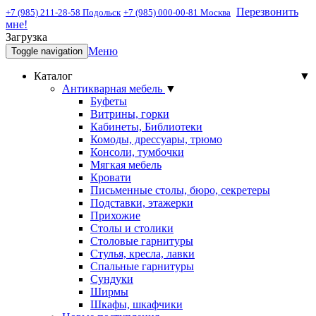
Перезвонить
+7 (985) 211-28-58 Подольск
+7 (985) 000-00-81 Москва
мне!
Загрузка
Меню
Toggle navigation
Каталог
▼
Антикварная мебель
▼
Буфеты
Витрины, горки
Кабинеты, Библиотеки
Комоды, дрессуары, трюмо
Консоли, тумбочки
Мягкая мебель
Кровати
Письменные столы, бюро, секретеры
Подставки, этажерки
Прихожие
Столы и столики
Столовые гарнитуры
Стулья, кресла, лавки
Спальные гарнитуры
Сундуки
Ширмы
Шкафы, шкафчики