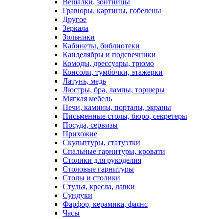
Вешалки, зонтницы
Гравюры, картины, гобелены
Другое
Зеркала
Зольники
Кабинеты, библиотеки
Канделябры и подсвечники
Комоды, дрессуары, трюмо
Консоли, тумбочки, этажерки
Латунь, медь
Люстры, бра, лампы, торшеры
Мягкая мебель
Печи, камины, порталы, экраны
Письменные столы, бюро, секретеры
Посуда, сервизы
Прихожие
Скульптуры, статуэтки
Спальные гарнитуры, кровати
Столики для рукоделия
Столовые гарнитуры
Столы и столики
Стулья, кресла, лавки
Сундуки
Фарфор, керамика, фаянс
Часы