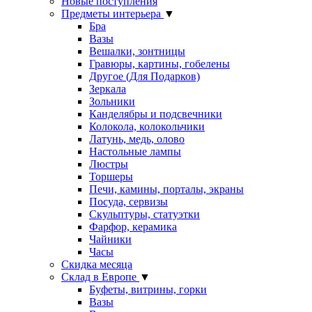
Новые поступления
Предметы интерьера
▼
Бра
Вазы
Вешалки, зонтницы
Гравюры, картины, гобелены
Другое (Для Подарков)
Зеркала
Зольники
Канделябры и подсвечники
Колокола, колокольчики
Латунь, медь, олово
Настольные лампы
Люстры
Торшеры
Печи, камины, порталы, экраны
Посуда, сервизы
Скульптуры, статуэтки
Фарфор, керамика
Чайники
Часы
Скидка месяца
Склад в Европе
▼
Буфеты, витрины, горки
Вазы