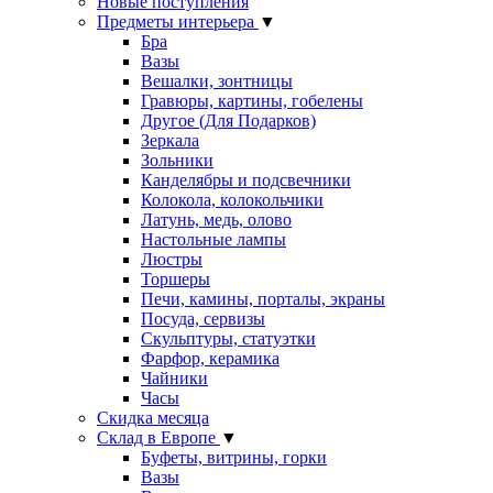
Новые поступления
Предметы интерьера
▼
Бра
Вазы
Вешалки, зонтницы
Гравюры, картины, гобелены
Другое (Для Подарков)
Зеркала
Зольники
Канделябры и подсвечники
Колокола, колокольчики
Латунь, медь, олово
Настольные лампы
Люстры
Торшеры
Печи, камины, порталы, экраны
Посуда, сервизы
Скульптуры, статуэтки
Фарфор, керамика
Чайники
Часы
Скидка месяца
Склад в Европе
▼
Буфеты, витрины, горки
Вазы