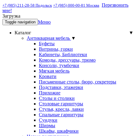
Перезвонить
+7 (985) 211-28-58 Подольск
+7 (985) 000-00-81 Москва
мне!
Загрузка
Меню
Toggle navigation
Каталог
▼
Антикварная мебель
▼
Буфеты
Витрины, горки
Кабинеты, Библиотеки
Комоды, дрессуары, трюмо
Консоли, тумбочки
Мягкая мебель
Кровати
Письменные столы, бюро, секретеры
Подставки, этажерки
Прихожие
Столы и столики
Столовые гарнитуры
Стулья, кресла, лавки
Спальные гарнитуры
Сундуки
Ширмы
Шкафы, шкафчики