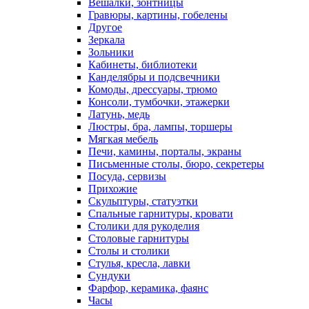
Вешалки, зонтницы
Гравюры, картины, гобелены
Другое
Зеркала
Зольники
Кабинеты, библиотеки
Канделябры и подсвечники
Комоды, дрессуары, трюмо
Консоли, тумбочки, этажерки
Латунь, медь
Люстры, бра, лампы, торшеры
Мягкая мебель
Печи, камины, порталы, экраны
Письменные столы, бюро, секретеры
Посуда, сервизы
Прихожие
Скульптуры, статуэтки
Спальные гарнитуры, кровати
Столики для рукоделия
Столовые гарнитуры
Столы и столики
Стулья, кресла, лавки
Сундуки
Фарфор, керамика, фаянс
Часы