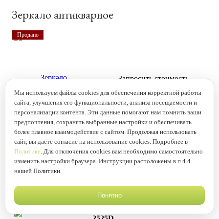
Зеркало антикварное
Продано
Запросить стоимость
Мы используем файлы cookies для обеспечения корректной работы
Артикул:
39-8Kn
сайта, улучшения его функциональности, анализа посещаемости и
Страна:
Франция
персонализации контента. Эти данные помогают нам помнить ваши
Год:
1900
предпочтения, сохранять выбранные настройки и обеспечивать
Материал:
орех
более плавное взаимодействие с сайтом. Продолжая использовать
Размеры:
в.175см. дл.127см. гл.16см
Подробнее
сайт, вы даёте согласие на использование cookies. Подробнее в
Политике
. Для отключения cookies вам необходимо самостоятельно
изменить настройки браузера. Инструкции расположены в п 4.4
нашей Политики.
Гравюра Dr. E Albert&C 1893 год
Понятно
Артикул:
16-
NEW
2525D