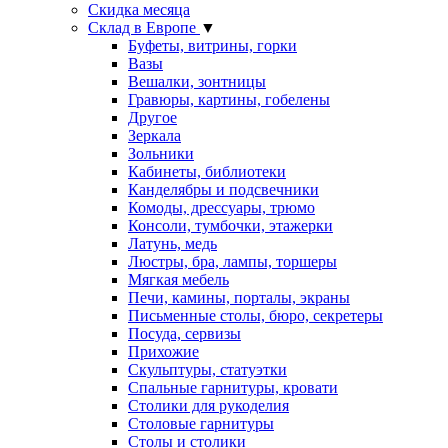
Скидка месяца
Склад в Европе
▼
Буфеты, витрины, горки
Вазы
Вешалки, зонтницы
Гравюры, картины, гобелены
Другое
Зеркала
Зольники
Кабинеты, библиотеки
Канделябры и подсвечники
Комоды, дрессуары, трюмо
Консоли, тумбочки, этажерки
Латунь, медь
Люстры, бра, лампы, торшеры
Мягкая мебель
Печи, камины, порталы, экраны
Письменные столы, бюро, секретеры
Посуда, сервизы
Прихожие
Скульптуры, статуэтки
Спальные гарнитуры, кровати
Столики для рукоделия
Столовые гарнитуры
Столы и столики