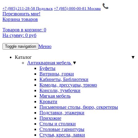
+7 (985) 211-28-58 Подольск
+7 (985) 000-00-81 Москва
Перезвонить мне!
Корзина товаров
Товаров в корзине:
0
На сумму:
0
руб
Меню
Toggle navigation
Каталог
▼
Антикварная мебель
▼
Буфеты
Витрины, горки
Кабинеты, Библиотеки
Комоды, дрессуары, трюмо
Консоли, тумбочки
Мягкая мебель
Кровати
Письменные столы, бюро, секретеры
Подставки, этажерки
Прихожие
Столы и столики
Столовые гарнитуры
Стулья, кресла, лавки