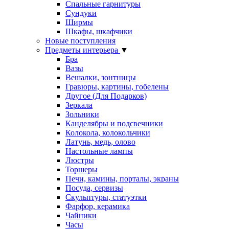
Спальные гарнитуры
Сундуки
Ширмы
Шкафы, шкафчики
Новые поступления
Предметы интерьера
▼
Бра
Вазы
Вешалки, зонтницы
Гравюры, картины, гобелены
Другое (Для Подарков)
Зеркала
Зольники
Канделябры и подсвечники
Колокола, колокольчики
Латунь, медь, олово
Настольные лампы
Люстры
Торшеры
Печи, камины, порталы, экраны
Посуда, сервизы
Скульптуры, статуэтки
Фарфор, керамика
Чайники
Часы