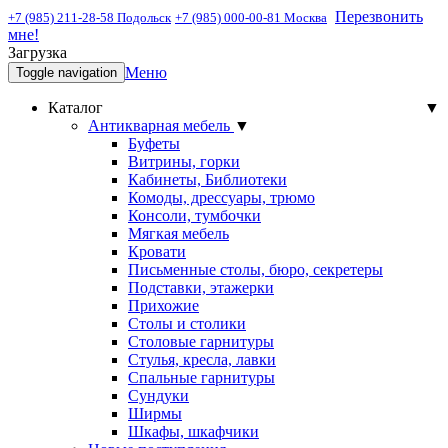
Перезвонить
+7 (985) 211-28-58 Подольск
+7 (985) 000-00-81 Москва
мне!
Загрузка
Меню
Toggle navigation
Каталог
▼
Антикварная мебель
▼
Буфеты
Витрины, горки
Кабинеты, Библиотеки
Комоды, дрессуары, трюмо
Консоли, тумбочки
Мягкая мебель
Кровати
Письменные столы, бюро, секретеры
Подставки, этажерки
Прихожие
Столы и столики
Столовые гарнитуры
Стулья, кресла, лавки
Спальные гарнитуры
Сундуки
Ширмы
Шкафы, шкафчики