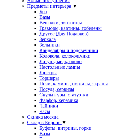
Новые поступления
Предметы интерьера
▼
Бра
Вазы
Вешалки, зонтницы
Гравюры, картины, гобелены
Другое (Для Подарков)
Зеркала
Зольники
Канделябры и подсвечники
Колокола, колокольчики
Латунь, медь, олово
Настольные лампы
Люстры
Торшеры
Печи, камины, порталы, экраны
Посуда, сервизы
Скульптуры, статуэтки
Фарфор, керамика
Чайники
Часы
Скидка месяца
Склад в Европе
▼
Буфеты, витрины, горки
Вазы