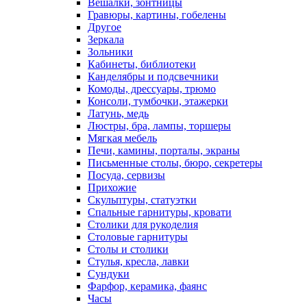
Вешалки, зонтницы
Гравюры, картины, гобелены
Другое
Зеркала
Зольники
Кабинеты, библиотеки
Канделябры и подсвечники
Комоды, дрессуары, трюмо
Консоли, тумбочки, этажерки
Латунь, медь
Люстры, бра, лампы, торшеры
Мягкая мебель
Печи, камины, порталы, экраны
Письменные столы, бюро, секретеры
Посуда, сервизы
Прихожие
Скульптуры, статуэтки
Спальные гарнитуры, кровати
Столики для рукоделия
Столовые гарнитуры
Столы и столики
Стулья, кресла, лавки
Сундуки
Фарфор, керамика, фаянс
Часы