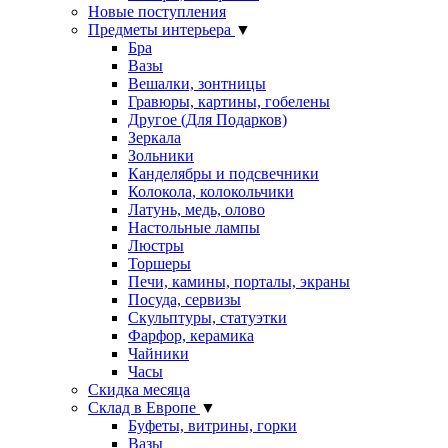
Новые поступления
Предметы интерьера
▼
Бра
Вазы
Вешалки, зонтницы
Гравюры, картины, гобелены
Другое (Для Подарков)
Зеркала
Зольники
Канделябры и подсвечники
Колокола, колокольчики
Латунь, медь, олово
Настольные лампы
Люстры
Торшеры
Печи, камины, порталы, экраны
Посуда, сервизы
Скульптуры, статуэтки
Фарфор, керамика
Чайники
Часы
Скидка месяца
Склад в Европе
▼
Буфеты, витрины, горки
Вазы