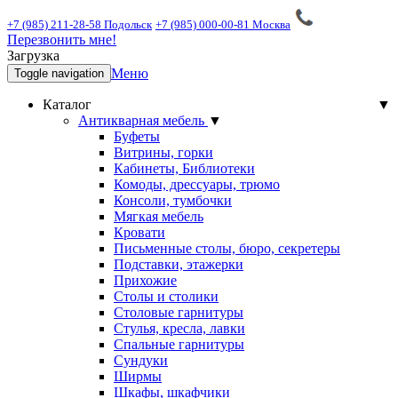
+7 (985) 211-28-58 Подольск
+7 (985) 000-00-81 Москва
Перезвонить мне!
Загрузка
Меню
Toggle navigation
Каталог
▼
Антикварная мебель
▼
Буфеты
Витрины, горки
Кабинеты, Библиотеки
Комоды, дрессуары, трюмо
Консоли, тумбочки
Мягкая мебель
Кровати
Письменные столы, бюро, секретеры
Подставки, этажерки
Прихожие
Столы и столики
Столовые гарнитуры
Стулья, кресла, лавки
Спальные гарнитуры
Сундуки
Ширмы
Шкафы, шкафчики