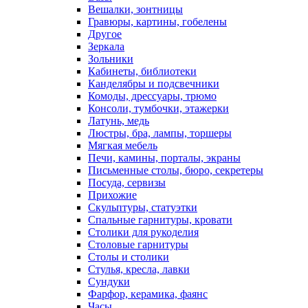
Вешалки, зонтницы
Гравюры, картины, гобелены
Другое
Зеркала
Зольники
Кабинеты, библиотеки
Канделябры и подсвечники
Комоды, дрессуары, трюмо
Консоли, тумбочки, этажерки
Латунь, медь
Люстры, бра, лампы, торшеры
Мягкая мебель
Печи, камины, порталы, экраны
Письменные столы, бюро, секретеры
Посуда, сервизы
Прихожие
Скульптуры, статуэтки
Спальные гарнитуры, кровати
Столики для рукоделия
Столовые гарнитуры
Столы и столики
Стулья, кресла, лавки
Сундуки
Фарфор, керамика, фаянс
Часы