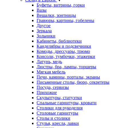
Буфеты, витрины, горки
Вазы
Вешалки, зонтницы
Гравюры, картины, гобелены
Другое
Зеркала
Зольники
Кабинеты, библиотеки
Канделябры и подсвечники
Комоды, дрессуары, трюмо
Консоли, тумбочки, этажерки
Латунь, медь
Люстры, бра, лампы, торшеры
Мягкая мебель
Печи, камины, порталы, экраны
Письменные столы, бюро, секретеры
Посуда, сервизы
Прихожие
Скульптуры, статуэтки
Спальные гарнитуры, кровати
Столики для рукоделия
Столовые гарнитуры
Столы и столики
Стулья, кресла, лавки