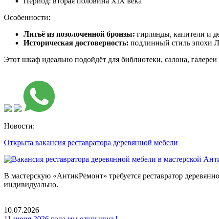
Период: вторая половина XIX века
Особенности:
Литьё из позолоченной бронзы:
гирлянды, капители и д
Историческая достоверность:
подлинный стиль эпохи Л
Этот шкаф идеально подойдёт для библиотеки, салона, галереи
Новости:
Открыта вакансия реставратора деревянной мебели
В мастерскую «АнтикРемонт» требуется реставратор деревянн
индивидуально.
10.07.2026
11 июня 2026 года мы открылись!