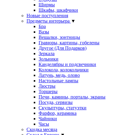
Ширмы
Шкафы, шкафчики
Новые поступления
Предметы интерьера
▼
Бра
Вазы
Вешалки, зонтницы
Гравюры, картины, гобелены
Другое (Для Подарков)
Зеркала
Зольники
Канделябры и подсвечники
Колокола, колокольчики
Латунь, медь, олово
Настольные лампы
Люстры
Торшеры
Печи, камины, порталы, экраны
Посуда, сервизы
Скульптуры, статуэтки
Фарфор, керамика
Чайники
Часы
Скидка месяца
Склад в Европе
▼