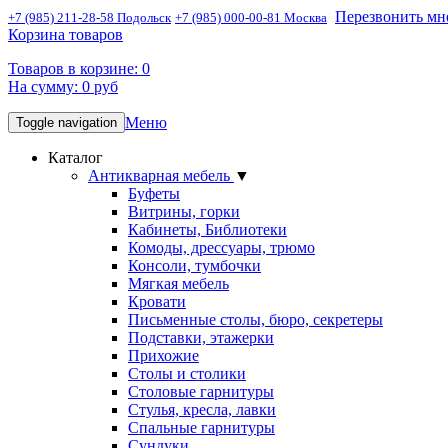
Перезвонить мн
+7 (985) 211-28-58 Подольск
+7 (985) 000-00-81 Москва
Корзина товаров
Товаров в корзине:
0
На сумму:
0
руб
Меню
Toggle navigation
Каталог
Антикварная мебель
▼
Буфеты
Витрины, горки
Кабинеты, Библиотеки
Комоды, дрессуары, трюмо
Консоли, тумбочки
Мягкая мебель
Кровати
Письменные столы, бюро, секретеры
Подставки, этажерки
Прихожие
Столы и столики
Столовые гарнитуры
Стулья, кресла, лавки
Спальные гарнитуры
Сундуки